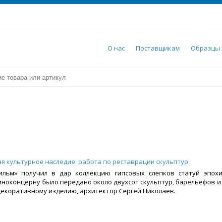
О нас
Поставщикам
Образцы 
я культурное наследие: работа по реставрации скульптур
ильм» получил в дар коллекцию гипсовых слепков статуй эпохи
иноконцерну было передано около двухсот скульптур, барельефов и
декоративному изделию, архитектор Сергей Николаев.