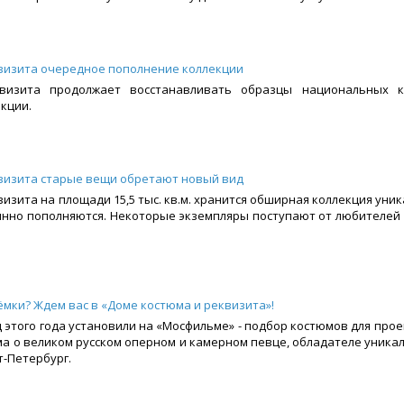
квизита очередное пополнение коллекции
визита продолжает восстанавливать образцы национальных к
екции.
квизита старые вещи обретают новый вид
визита на площади 15,5 тыс. кв.м. хранится обширная коллекция уни
янно пополняются. Некоторые экземпляры поступают от любителей
ёмки? Ждем вас в «Доме костюма и реквизита»!
этого года установили на «Мосфильме» - подбор костюмов для прое
а о великом русском оперном и камерном певце, обладателе уникал
т-Петербург.