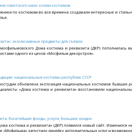
ни советского кино: копии костюмов
жники по костюмам во все времена создавали интересные и стиль
лье.
зита»: эксклюзивные предметы для съёмок
мосфильмовского Дома костюма и реквизита (ДКР) пополнилась ви
истами одного из цехов «Мосфильм-декорстроя».
радиции: национальные костюмы республик СССР
иностудии обновлена экспозиция национальных костюмов бывших р
циалисты «Дома костюма и реквизита» восстановили национальные
ита: богатейшие фонды, услуги, большие скидки
ома костюма и реквизита» (ДКР) появился новый сайт. Изменился не
 «Мофильма» запустило линейку дополнительных услуг и возможносте