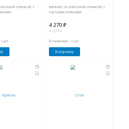
сквозной спинкой, с
мягкий, со сквозной спинкой, с
ожками
гнутыми ножками
4 270 ₽
в сутки
-
1 шт.
В наличии -
1 шт.
ну
В корзину