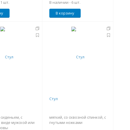
-
1 шт.
В наличии -
6 шт.
ну
В корзину
Стул
 сиденьем, с
мягкий, со сквозной спинкой, с
 виде мужской или
гнутыми ножками
ловы