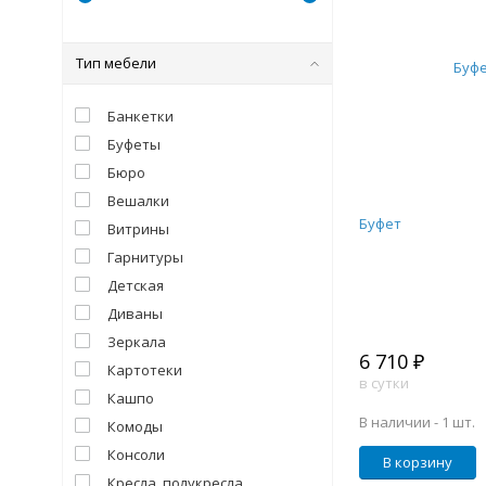
Тип мебели
Банкетки
Буфеты
Бюро
Вешалки
Буфет
Витрины
Гарнитуры
Детская
Диваны
Зеркала
6 710 ₽
Картотеки
в сутки
Кашпо
В наличии -
1 шт.
Комоды
Консоли
В корзину
Кресла, полукресла