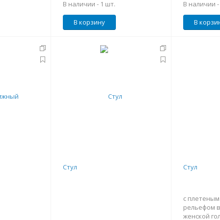
В наличии -
1 шт.
В наличии 
В корзину
В корзи
Стул
Стул
с плетеным
рельефом в
женской го