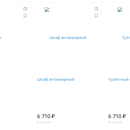
Шкаф антикварный
Туалетный 
6 710 ₽
6 710 ₽
в сутки
в сутки