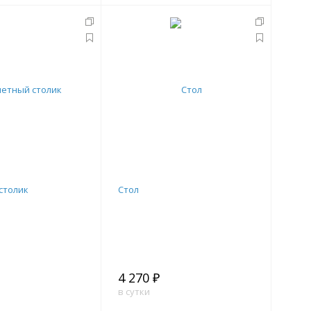
столик
Стол
4 270 ₽
в сутки