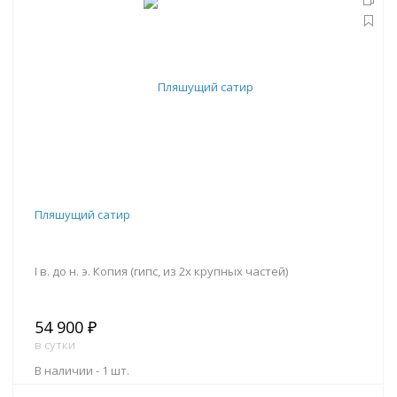
В корзину
Пляшущий сатир
I в. до н. э. Копия (гипс, из 2х крупных частей)
54 900 ₽
в сутки
В наличии -
1 шт.