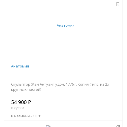
В корзину
Анатомия
Скульптор Жан Антуан Гудон, 1776 г. Копия (гипс, из 2х
крупных частей)
54 900 ₽
в сутки
В наличии -
1 шт.