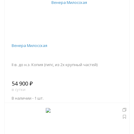
Венера Милосская
II в. до н.э. Копия (гипс, из 2х крупный частей)
54 900 ₽
в сутки
В наличии -
1 шт.
В корзину