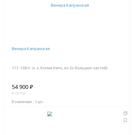
Венера Капуанская
117–138 гг. н. э. Копия (гипс, из 3х больших частей)
54 900 ₽
в сутки
В наличии -
1 шт.
В корзину