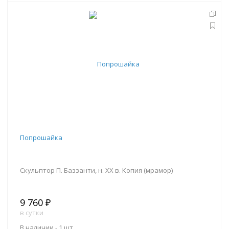
В корзину
Попрошайка
Скульптор П. Баззанти, н. ХХ в. Копия (мрамор)
9 760 ₽
в сутки
В наличии -
1 шт.