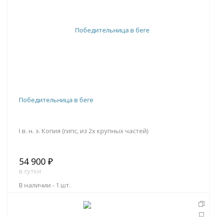
Победительница в беге
I в. н. э. Копия (гипс, из 2х крупных частей)
54 900 ₽
в сутки
В наличии -
1 шт.
В корзину