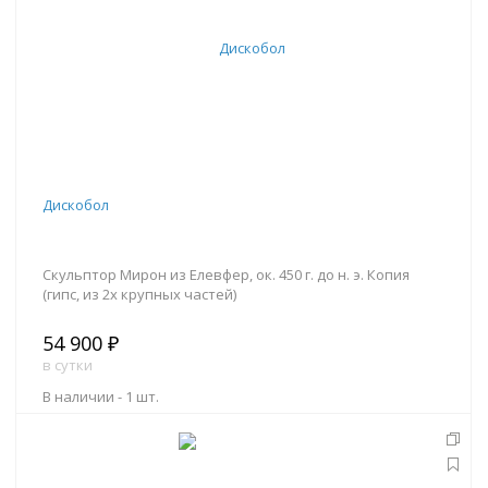
Дискобол
Скульптор Мирон из Елевфер, ок. 450 г. до н. э. Копия
(гипс, из 2х крупных частей)
54 900 ₽
в сутки
В наличии -
1 шт.
В корзину