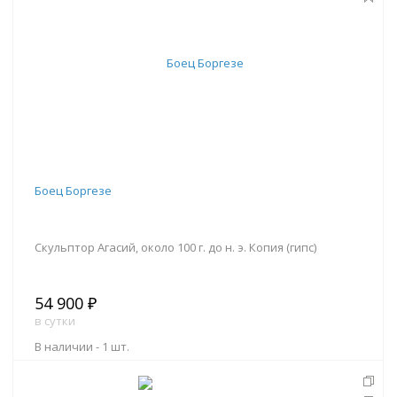
Боец Боргезе
Скульптор Агасий, около 100 г. до н. э. Копия (гипс)
54 900 ₽
в сутки
В наличии -
1 шт.