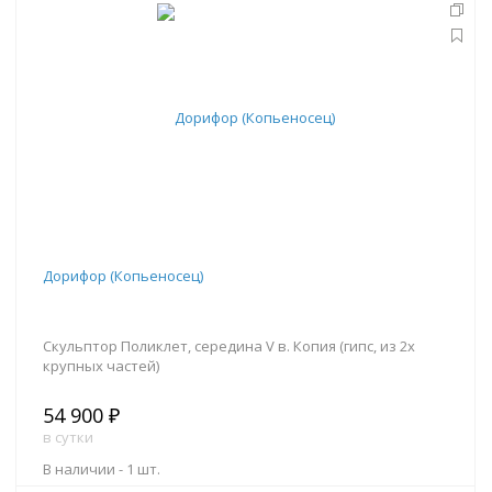
В корзину
Дорифор (Копьеносец)
Скульптор Поликлет, середина V в. Копия (гипс, из 2х
крупных частей)
54 900 ₽
в сутки
В наличии -
1 шт.