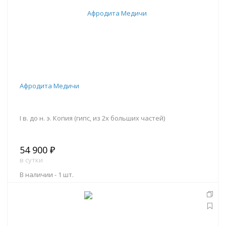
Афродита Медичи
I в. до н. э. Копия (гипс, из 2х больших частей)
54 900 ₽
в сутки
В наличии -
1 шт.
В корзину