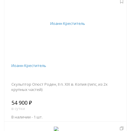
В корзину
Иоанн Креститель
Скульптор Огюст Роден, II п. XIX в. Копия (гипс, из 2х
крупных частей)
54 900 ₽
в сутки
В наличии -
1 шт.